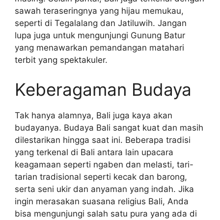
sawah teraseringnya yang hijau memukau,
seperti di Tegalalang dan Jatiluwih. Jangan
lupa juga untuk mengunjungi Gunung Batur
yang menawarkan pemandangan matahari
terbit yang spektakuler.
Keberagaman Budaya
Tak hanya alamnya, Bali juga kaya akan
budayanya. Budaya Bali sangat kuat dan masih
dilestarikan hingga saat ini. Beberapa tradisi
yang terkenal di Bali antara lain upacara
keagamaan seperti ngaben dan melasti, tari-
tarian tradisional seperti kecak dan barong,
serta seni ukir dan anyaman yang indah. Jika
ingin merasakan suasana religius Bali, Anda
bisa mengunjungi salah satu pura yang ada di