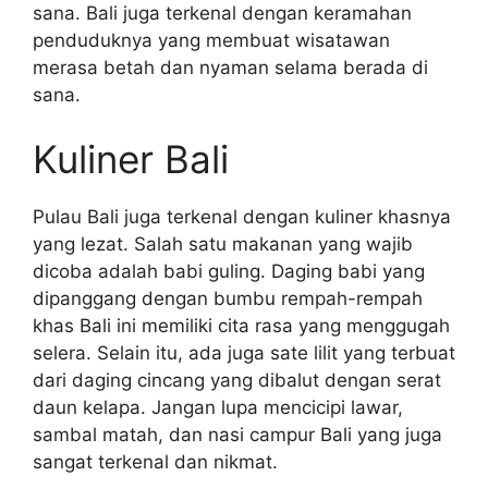
sana. Bali juga terkenal dengan keramahan
penduduknya yang membuat wisatawan
merasa betah dan nyaman selama berada di
sana.
Kuliner Bali
Pulau Bali juga terkenal dengan kuliner khasnya
yang lezat. Salah satu makanan yang wajib
dicoba adalah babi guling. Daging babi yang
dipanggang dengan bumbu rempah-rempah
khas Bali ini memiliki cita rasa yang menggugah
selera. Selain itu, ada juga sate lilit yang terbuat
dari daging cincang yang dibalut dengan serat
daun kelapa. Jangan lupa mencicipi lawar,
sambal matah, dan nasi campur Bali yang juga
sangat terkenal dan nikmat.