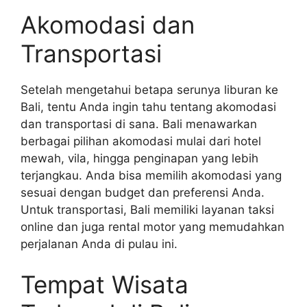
Akomodasi dan
Transportasi
Setelah mengetahui betapa serunya liburan ke
Bali, tentu Anda ingin tahu tentang akomodasi
dan transportasi di sana. Bali menawarkan
berbagai pilihan akomodasi mulai dari hotel
mewah, vila, hingga penginapan yang lebih
terjangkau. Anda bisa memilih akomodasi yang
sesuai dengan budget dan preferensi Anda.
Untuk transportasi, Bali memiliki layanan taksi
online dan juga rental motor yang memudahkan
perjalanan Anda di pulau ini.
Tempat Wisata