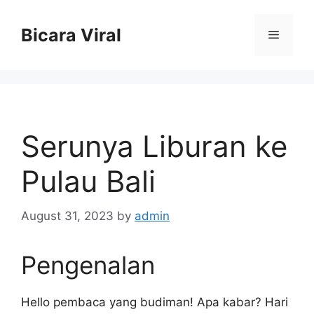
Skip
to
Bicara Viral
Menu
content
Serunya Liburan ke
Pulau Bali
August 31, 2023
by
admin
Pengenalan
Hello pembaca yang budiman! Apa kabar? Hari