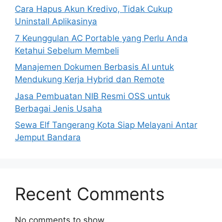
Cara Hapus Akun Kredivo, Tidak Cukup
Uninstall Aplikasinya
7 Keunggulan AC Portable yang Perlu Anda
Ketahui Sebelum Membeli
Manajemen Dokumen Berbasis AI untuk
Mendukung Kerja Hybrid dan Remote
Jasa Pembuatan NIB Resmi OSS untuk
Berbagai Jenis Usaha
Sewa Elf Tangerang Kota Siap Melayani Antar
Jemput Bandara
Recent Comments
No comments to show.