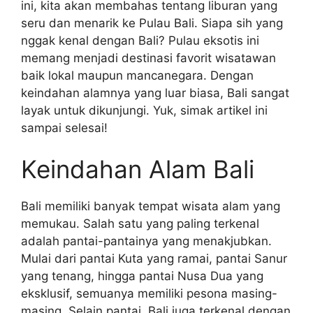
ini, kita akan membahas tentang liburan yang
seru dan menarik ke Pulau Bali. Siapa sih yang
nggak kenal dengan Bali? Pulau eksotis ini
memang menjadi destinasi favorit wisatawan
baik lokal maupun mancanegara. Dengan
keindahan alamnya yang luar biasa, Bali sangat
layak untuk dikunjungi. Yuk, simak artikel ini
sampai selesai!
Keindahan Alam Bali
Bali memiliki banyak tempat wisata alam yang
memukau. Salah satu yang paling terkenal
adalah pantai-pantainya yang menakjubkan.
Mulai dari pantai Kuta yang ramai, pantai Sanur
yang tenang, hingga pantai Nusa Dua yang
eksklusif, semuanya memiliki pesona masing-
masing. Selain pantai, Bali juga terkenal dengan