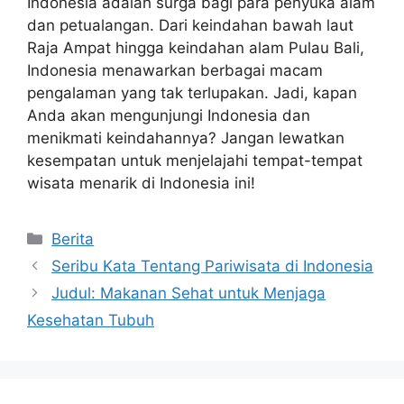
Indonesia adalah surga bagi para penyuka alam
dan petualangan. Dari keindahan bawah laut
Raja Ampat hingga keindahan alam Pulau Bali,
Indonesia menawarkan berbagai macam
pengalaman yang tak terlupakan. Jadi, kapan
Anda akan mengunjungi Indonesia dan
menikmati keindahannya? Jangan lewatkan
kesempatan untuk menjelajahi tempat-tempat
wisata menarik di Indonesia ini!
Categories
Berita
Seribu Kata Tentang Pariwisata di Indonesia
Judul: Makanan Sehat untuk Menjaga
Kesehatan Tubuh