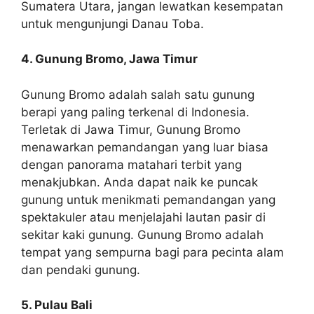
Sumatera Utara, jangan lewatkan kesempatan
untuk mengunjungi Danau Toba.
4. Gunung Bromo, Jawa Timur
Gunung Bromo adalah salah satu gunung
berapi yang paling terkenal di Indonesia.
Terletak di Jawa Timur, Gunung Bromo
menawarkan pemandangan yang luar biasa
dengan panorama matahari terbit yang
menakjubkan. Anda dapat naik ke puncak
gunung untuk menikmati pemandangan yang
spektakuler atau menjelajahi lautan pasir di
sekitar kaki gunung. Gunung Bromo adalah
tempat yang sempurna bagi para pecinta alam
dan pendaki gunung.
5. Pulau Bali