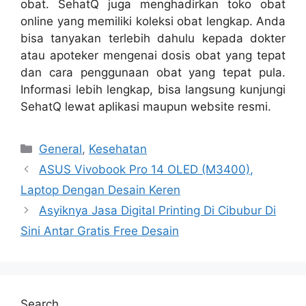
obat. SehatQ juga menghadirkan toko obat
online yang memiliki koleksi obat lengkap. Anda
bisa tanyakan terlebih dahulu kepada dokter
atau apoteker mengenai dosis obat yang tepat
dan cara penggunaan obat yang tepat pula.
Informasi lebih lengkap, bisa langsung kunjungi
SehatQ lewat aplikasi maupun website resmi.
Categories
General
,
Kesehatan
ASUS Vivobook Pro 14 OLED (M3400),
Laptop Dengan Desain Keren
Asyiknya Jasa Digital Printing Di Cibubur Di
Sini Antar Gratis Free Desain
Search