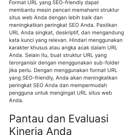
Format URL yang SEO-friendly dapat
membantu mesin pencari memahami struktur
situs web Anda dengan lebih baik dan
meningkatkan peringkat SEO Anda. Pastikan
URL Anda singkat, deskriptif, dan mengandung
kata kunci yang relevan. Hindari menggunakan
karakter khusus atau angka acak dalam URL
Anda. Selain itu, buat struktur URL yang
terorganisir dengan menggunakan sub-folder
jika perlu. Dengan menggunakan format URL
yang SEO-friendly, Anda akan meningkatkan
peringkat SEO Anda dan mempermudah
pengguna untuk mengingat URL situs web
Anda.
Pantau dan Evaluasi
Kinerja Anda