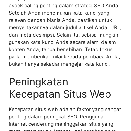
aspek paling penting dalam strategi SEO Anda.
Setelah Anda menemukan kata kunci yang
relevan dengan bisnis Anda, pastikan untuk
menyertakannya dalam judul artikel Anda, URL,
dan meta deskripsi. Selain itu, sebisa mungkin
gunakan kata kunci Anda secara alami dalam
konten Anda, tanpa berlebihan. Tetap fokus
pada memberikan nilai kepada pembaca Anda,
bukan hanya sekadar mengejar kata kunci.
Peningkatan
Kecepatan Situs Web
Kecepatan situs web adalah faktor yang sangat
penting dalam peringkat SEO. Pengguna
internet cenderung meninggalkan situs yang