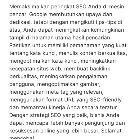
Memaksimalkan peringkat SEO Anda di mesin
pencari Google membutuhkan upaya dan
dedikasi, tetapi dengan mengikuti tips-tips di
atas, Anda dapat meningkatkan kemungkinan
tampil di halaman utama hasil pencarian.
Pastikan untuk memiliki pemahaman yang kuat
tentang kata kunci, menulis konten berkualitas,
mengoptimalkan kata kunci, meningkatkan
kecepatan situs web, membuat backlink
berkualitas, meningkatkan pengalaman
pengguna, mengoptimalkan gambar,
menggunakan meta tag yang relevan,
menggunakan format URL yang SEO-friendly,
dan memantau kinerja Anda secara teratur.
Dengan strategi SEO yang baik, bisnis Anda
dapat mencapai lebih banyak pengunjung dan
kesuksesan online yang lebih besar. Selamat
mencoba!