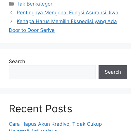
Categories
Tak Berkategori
Pentingnya Mengenal Fungsi Asuransi Jiwa
Kenapa Harus Memilih Ekspedisi yang Ada
Door to Door Serive
Search
Search
Recent Posts
Cara Hapus Akun Kredivo, Tidak Cukup