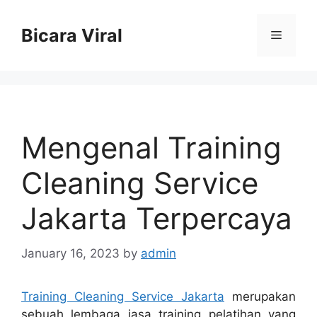
Skip
to
Bicara Viral
Menu
content
Mengenal Training
Cleaning Service
Jakarta Terpercaya
January 16, 2023
by
admin
Training Cleaning Service Jakarta
merupakan
sebuah lembaga jasa training pelatihan yang