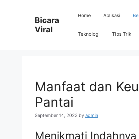
Skip
to
Home
Aplikasi
Be
Bicara
content
Viral
Teknologi
Tips Trik
Manfaat dan Keu
Pantai
September 14, 2023
by
admin
Menikmati Indahnya