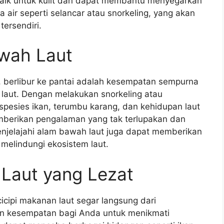
g baik untuk kulit dan dapat membantu menyegarkan
air seperti selancar atau snorkeling, yang akan
ersendiri.
awah Laut
t, berlibur ke pantai adalah kesempatan sempurna
laut. Dengan melakukan snorkeling atau
pesies ikan, terumbu karang, dan kehidupan laut
emberikan pengalaman yang tak terlupakan dan
Menjelajahi alam bawah laut juga dapat memberikan
melindungi ekosistem laut.
Laut yang Lezat
icipi makanan laut segar langsung dari
an kesempatan bagi Anda untuk menikmati