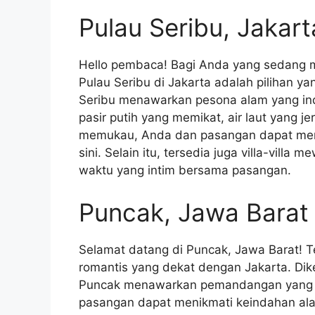
Pulau Seribu, Jakart
Hello pembaca! Bagi Anda yang sedang men
Pulau Seribu di Jakarta adalah pilihan yan
Seribu menawarkan pesona alam yang in
pasir putih yang memikat, air laut yang
memukau, Anda dan pasangan dapat meni
sini. Selain itu, tersedia juga villa-vi
waktu yang intim bersama pasangan.
Puncak, Jawa Barat
Selamat datang di Puncak, Jawa Barat! Te
romantis yang dekat dengan Jakarta. Dike
Puncak menawarkan pemandangan yang i
pasangan dapat menikmati keindahan alam