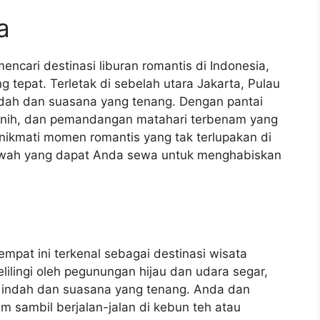
a
cari destinasi liburan romantis di Indonesia,
g tepat. Terletak di sebelah utara Jakarta, Pulau
dah dan suasana yang tenang. Dengan pantai
 jernih, dan pemandangan matahari terbenam yang
kmati momen romantis yang tak terlupakan di
lla mewah yang dapat Anda sewa untuk menghabiskan
mpat ini terkenal sebagai destinasi wisata
lilingi oleh pegunungan hijau dan udara segar,
ndah dan suasana yang tenang. Anda dan
 sambil berjalan-jalan di kebun teh atau