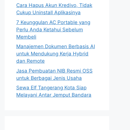
Cara Hapus Akun Kredivo, Tidak
Cukup Uninstall Aplikasinya
7 Keunggulan AC Portable yang
Perlu Anda Ketahui Sebelum
Membeli
Manajemen Dokumen Berbasis AI
untuk Mendukung Kerja Hybrid
dan Remote
Jasa Pembuatan NIB Resmi OSS
untuk Berbagai Jenis Usaha
Sewa Elf Tangerang Kota Siap
Melayani Antar Jemput Bandara