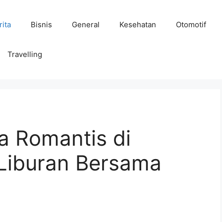
rita
Bisnis
General
Kesehatan
Otomotif
Travelling
a Romantis di
 Liburan Bersama