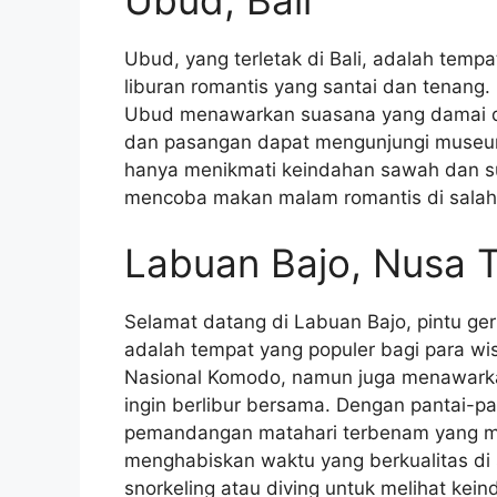
Ubud, yang terletak di Bali, adalah tem
liburan romantis yang santai dan tenang.
Ubud menawarkan suasana yang damai 
dan pasangan dapat mengunjungi museum 
hanya menikmati keindahan sawah dan sun
mencoba makan malam romantis di salah
Labuan Bajo, Nusa 
Selamat datang di Labuan Bajo, pintu g
adalah tempat yang populer bagi para wi
Nasional Komodo, namun juga menawarka
ingin berlibur bersama. Dengan pantai-pan
pemandangan matahari terbenam yang 
menghabiskan waktu yang berkualitas di 
snorkeling atau diving untuk melihat kei