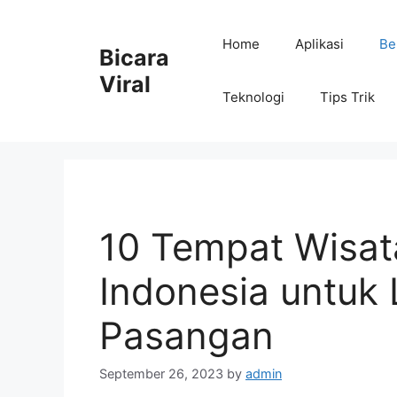
Skip
to
Home
Aplikasi
Be
Bicara
content
Viral
Teknologi
Tips Trik
10 Tempat Wisat
Indonesia untuk
Pasangan
September 26, 2023
by
admin