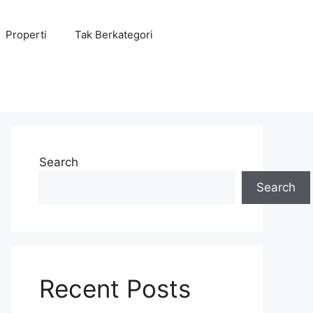
Properti
Tak Berkategori
Search
Search
Recent Posts