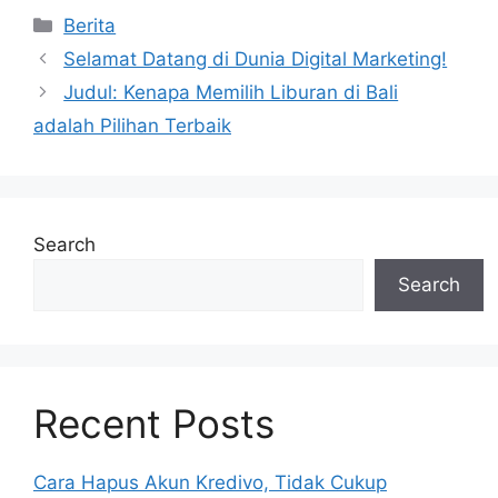
Categories
Berita
Selamat Datang di Dunia Digital Marketing!
Judul: Kenapa Memilih Liburan di Bali
adalah Pilihan Terbaik
Search
Search
Recent Posts
Cara Hapus Akun Kredivo, Tidak Cukup