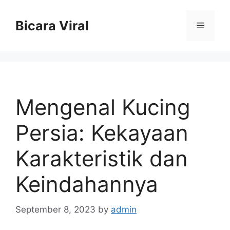
Skip
to
Bicara Viral
Menu
content
Mengenal Kucing
Persia: Kekayaan
Karakteristik dan
Keindahannya
September 8, 2023
by
admin