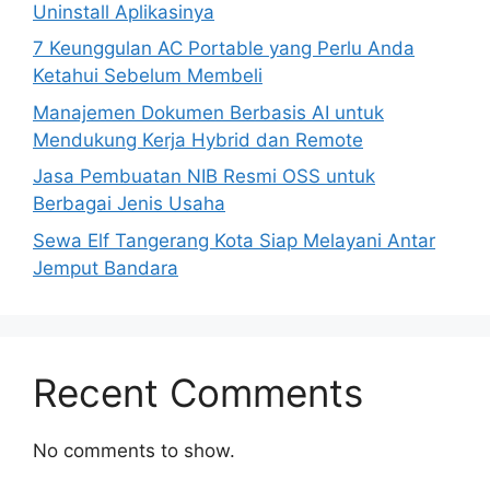
Uninstall Aplikasinya
7 Keunggulan AC Portable yang Perlu Anda
Ketahui Sebelum Membeli
Manajemen Dokumen Berbasis AI untuk
Mendukung Kerja Hybrid dan Remote
Jasa Pembuatan NIB Resmi OSS untuk
Berbagai Jenis Usaha
Sewa Elf Tangerang Kota Siap Melayani Antar
Jemput Bandara
Recent Comments
No comments to show.