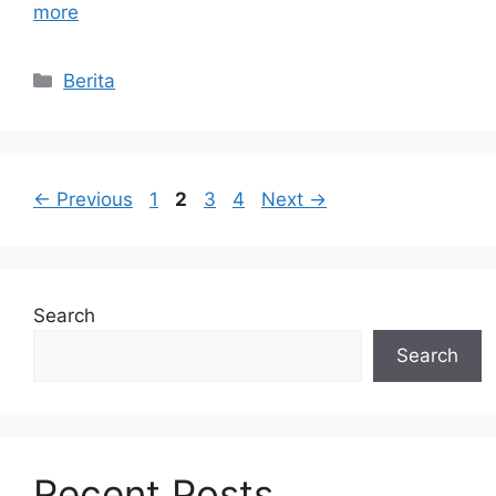
more
Categories
Berita
Page
Page
Page
Page
←
Previous
1
2
3
4
Next
→
Search
Search
Recent Posts