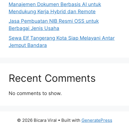
Manajemen Dokumen Berbasis AI untuk
Mendukung Kerja Hybrid dan Remote
Jasa Pembuatan NIB Resmi OSS untuk
Berbagai Jenis Usaha
Sewa Elf Tangerang Kota Siap Melayani Antar
Jemput Bandara
Recent Comments
No comments to show.
© 2026 Bicara Viral
• Built with
GeneratePress