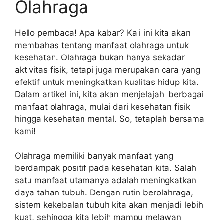
Olahraga
Hello pembaca! Apa kabar? Kali ini kita akan
membahas tentang manfaat olahraga untuk
kesehatan. Olahraga bukan hanya sekadar
aktivitas fisik, tetapi juga merupakan cara yang
efektif untuk meningkatkan kualitas hidup kita.
Dalam artikel ini, kita akan menjelajahi berbagai
manfaat olahraga, mulai dari kesehatan fisik
hingga kesehatan mental. So, tetaplah bersama
kami!
Olahraga memiliki banyak manfaat yang
berdampak positif pada kesehatan kita. Salah
satu manfaat utamanya adalah meningkatkan
daya tahan tubuh. Dengan rutin berolahraga,
sistem kekebalan tubuh kita akan menjadi lebih
kuat, sehingga kita lebih mampu melawan