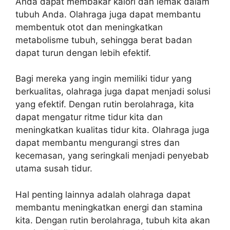
Anda dapat membakar kalori dan lemak dalam
tubuh Anda. Olahraga juga dapat membantu
membentuk otot dan meningkatkan
metabolisme tubuh, sehingga berat badan
dapat turun dengan lebih efektif.
Bagi mereka yang ingin memiliki tidur yang
berkualitas, olahraga juga dapat menjadi solusi
yang efektif. Dengan rutin berolahraga, kita
dapat mengatur ritme tidur kita dan
meningkatkan kualitas tidur kita. Olahraga juga
dapat membantu mengurangi stres dan
kecemasan, yang seringkali menjadi penyebab
utama susah tidur.
Hal penting lainnya adalah olahraga dapat
membantu meningkatkan energi dan stamina
kita. Dengan rutin berolahraga, tubuh kita akan