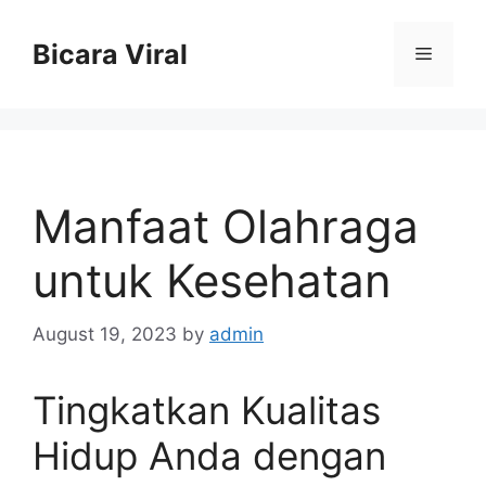
Skip
to
Bicara Viral
Menu
content
Manfaat Olahraga
untuk Kesehatan
August 19, 2023
by
admin
Tingkatkan Kualitas
Hidup Anda dengan