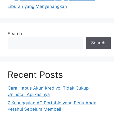
Liburan yang Menyenangkan
Search
Search
Recent Posts
Cara Hapus Akun Kredivo, Tidak Cukup
Uninstall Aplikasinya
7 Keunggulan AC Portable yang Perlu Anda
Ketahui Sebelum Membeli