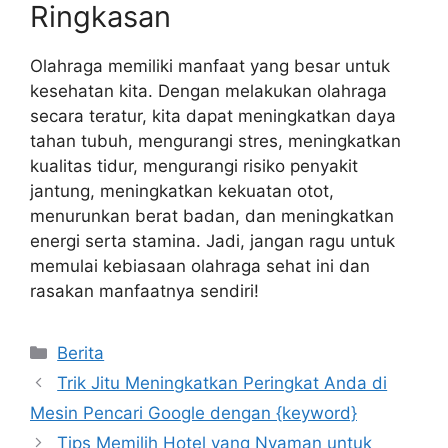
Ringkasan
Olahraga memiliki manfaat yang besar untuk
kesehatan kita. Dengan melakukan olahraga
secara teratur, kita dapat meningkatkan daya
tahan tubuh, mengurangi stres, meningkatkan
kualitas tidur, mengurangi risiko penyakit
jantung, meningkatkan kekuatan otot,
menurunkan berat badan, dan meningkatkan
energi serta stamina. Jadi, jangan ragu untuk
memulai kebiasaan olahraga sehat ini dan
rasakan manfaatnya sendiri!
Categories
Berita
Trik Jitu Meningkatkan Peringkat Anda di
Mesin Pencari Google dengan {keyword}
Tips Memilih Hotel yang Nyaman untuk