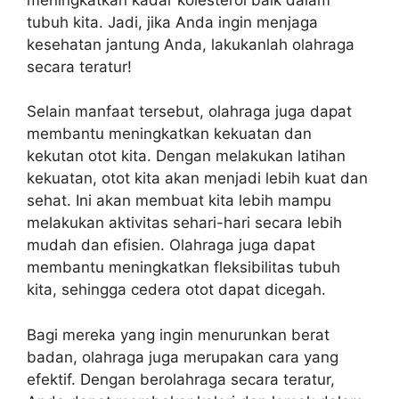
tubuh kita. Jadi, jika Anda ingin menjaga
kesehatan jantung Anda, lakukanlah olahraga
secara teratur!
Selain manfaat tersebut, olahraga juga dapat
membantu meningkatkan kekuatan dan
kekutan otot kita. Dengan melakukan latihan
kekuatan, otot kita akan menjadi lebih kuat dan
sehat. Ini akan membuat kita lebih mampu
melakukan aktivitas sehari-hari secara lebih
mudah dan efisien. Olahraga juga dapat
membantu meningkatkan fleksibilitas tubuh
kita, sehingga cedera otot dapat dicegah.
Bagi mereka yang ingin menurunkan berat
badan, olahraga juga merupakan cara yang
efektif. Dengan berolahraga secara teratur,