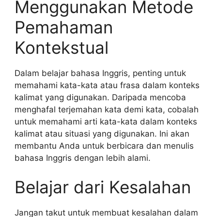
Menggunakan Metode
Pemahaman
Kontekstual
Dalam belajar bahasa Inggris, penting untuk
memahami kata-kata atau frasa dalam konteks
kalimat yang digunakan. Daripada mencoba
menghafal terjemahan kata demi kata, cobalah
untuk memahami arti kata-kata dalam konteks
kalimat atau situasi yang digunakan. Ini akan
membantu Anda untuk berbicara dan menulis
bahasa Inggris dengan lebih alami.
Belajar dari Kesalahan
Jangan takut untuk membuat kesalahan dalam