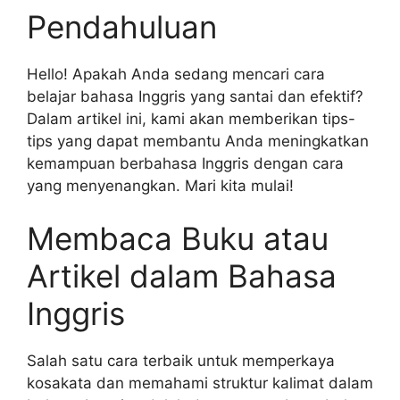
Pendahuluan
Hello! Apakah Anda sedang mencari cara
belajar bahasa Inggris yang santai dan efektif?
Dalam artikel ini, kami akan memberikan tips-
tips yang dapat membantu Anda meningkatkan
kemampuan berbahasa Inggris dengan cara
yang menyenangkan. Mari kita mulai!
Membaca Buku atau
Artikel dalam Bahasa
Inggris
Salah satu cara terbaik untuk memperkaya
kosakata dan memahami struktur kalimat dalam