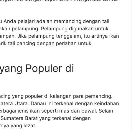
rlu Anda pelajari adalah memancing dengan tali
akan pelampung. Pelampung digunakan untuk
umpan. Jika pelampung tenggelam, itu artinya ikan
ik tali pancing dengan perlahan untuk
ang Populer di
cing yang populer di kalangan para pemancing.
tera Utara. Danau ini terkenal dengan keindahan
rbagai jenis ikan seperti mas dan bawal. Selain
 Sumatera Barat yang terkenal dengan
nya yang lezat.