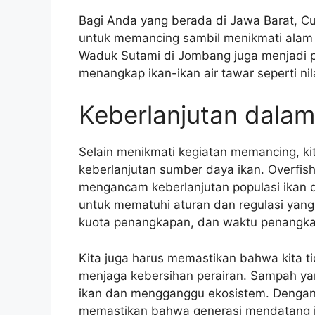
Bagi Anda yang berada di Jawa Barat, C
untuk memancing sambil menikmati alam 
Waduk Sutami di Jombang juga menjadi pi
menangkap ikan-ikan air tawar seperti nil
Keberlanjutan dala
Selain menikmati kegiatan memancing, k
keberlanjutan sumber daya ikan. Overfis
mengancam keberlanjutan populasi ikan di 
untuk mematuhi aturan dan regulasi yang 
kuota penangkapan, dan waktu penangk
Kita juga harus memastikan bahwa kita
menjaga kebersihan perairan. Sampah ya
ikan dan mengganggu ekosistem. Dengan 
memastikan bahwa generasi mendatang j