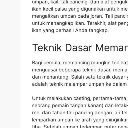
umpan, kail, tali pancing, dan alat pengu
ikan kecil palsu yang digunakan untuk men
mengaitkan umpan pada joran. Tali panci
untuk menangkap ikan. Terakhir, alat pe
ikan yang berhasil Anda tangkap.
Teknik Dasar Meman
Bagi pemula, memancing mungkin terliha
menguasai beberapa teknik dasar, mema
dan menantang. Salah satu teknik dasar y
adalah teknik melempar umpan ke dalam a
Untuk melakukan casting, pertama-tama,
seorang pemain tangan kanan) dan letakka
reel dan tahan tali pancing dengan jari t
lemparkan umpan ke arah yang diinginkan 
tiba. Setelah umpan terlempar, putar peg