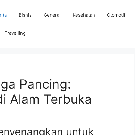
rita
Bisnis
General
Kesehatan
Otomotif
Travelling
ga Pancing:
di Alam Terbuka
enyenangkan untuk