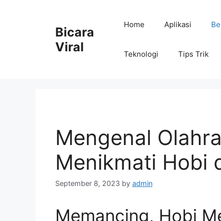
Skip
to
Home
Aplikasi
Be
Bicara
content
Viral
Teknologi
Tips Trik
Mengenal Olahra
Menikmati Hobi 
September 8, 2023
by
admin
Memancing, Hobi M