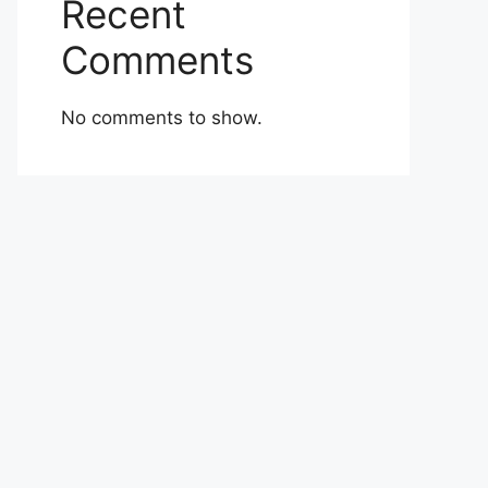
Recent
Comments
No comments to show.