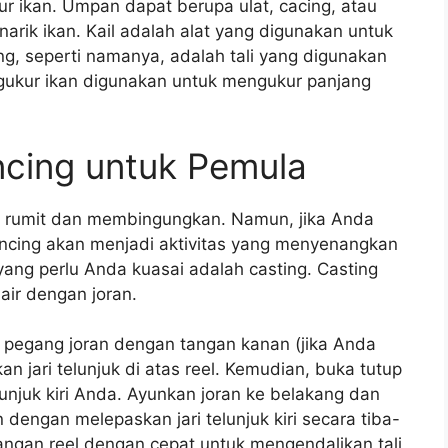
kur ikan. Umpan dapat berupa ulat, cacing, atau
arik ikan. Kail adalah alat yang digunakan untuk
ng, seperti namanya, adalah tali yang digunakan
ngukur ikan digunakan untuk mengukur panjang
cing untuk Pemula
t rumit dan membingungkan. Namun, jika Anda
ncing akan menjadi aktivitas yang menyenangkan
ang perlu Anda kuasai adalah casting. Casting
ir dengan joran.
 pegang joran dengan tangan kanan (jika Anda
n jari telunjuk di atas reel. Kemudian, buka tutup
elunjuk kiri Anda. Ayunkan joran ke belakang dan
dengan melepaskan jari telunjuk kiri secara tiba-
angan reel dengan cepat untuk mengendalikan tali