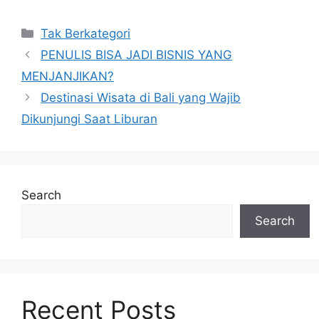
Categories
Tak Berkategori
PENULIS BISA JADI BISNIS YANG
MENJANJIKAN?
Destinasi Wisata di Bali yang Wajib
Dikunjungi Saat Liburan
Search
Search
Recent Posts