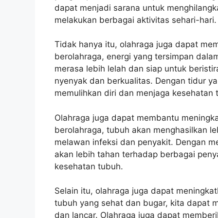
dapat menjadi sarana untuk menghilangk
melakukan berbagai aktivitas sehari-hari.
Tidak hanya itu, olahraga juga dapat mem
berolahraga, energi yang tersimpan dala
merasa lebih lelah dan siap untuk beristi
nyenyak dan berkualitas. Dengan tidur 
memulihkan diri dan menjaga kesehatan 
Olahraga juga dapat membantu meningkat
berolahraga, tubuh akan menghasilkan le
melawan infeksi dan penyakit. Dengan mem
akan lebih tahan terhadap berbagai peny
kesehatan tubuh.
Selain itu, olahraga juga dapat meningka
tubuh yang sehat dan bugar, kita dapat 
dan lancar. Olahraga juga dapat memberi