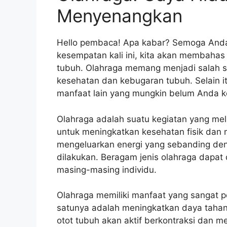
Menyenangkan
Hello pembaca! Apa kabar? Semoga Anda
kesempatan kali ini, kita akan membahas
tubuh. Olahraga memang menjadi salah sa
kesehatan dan kebugaran tubuh. Selain i
manfaat lain yang mungkin belum Anda k
Olahraga adalah suatu kegiatan yang mel
untuk meningkatkan kesehatan fisik dan 
mengeluarkan energi yang sebanding deng
dilakukan. Beragam jenis olahraga dapat
masing-masing individu.
Olahraga memiliki manfaat yang sangat p
satunya adalah meningkatkan daya tahan 
otot tubuh akan aktif berkontraksi dan 