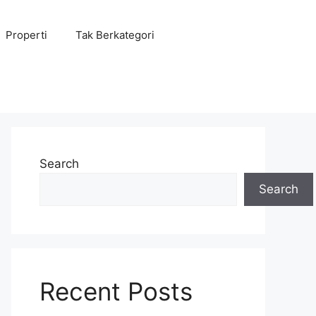
Properti
Tak Berkategori
Search
Search
Recent Posts