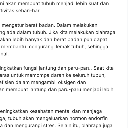
ini akan membuat tubuh menjadi lebih kuat dan
vitas sehari-hari.
tu mengatur berat badan. Dalam melakukan
ng ada dalam tubuh. Jika kita melakukan olahraga
r akan lebih banyak dan berat badan pun dapat
at membantu mengurangi lemak tubuh, sehingga
nal.
ingkatkan fungsi jantung dan paru-paru. Saat kita
 keras untuk memompa darah ke seluruh tubuh,
efisien dalam mengambil oksigen dan
kan membuat jantung dan paru-paru menjadi lebih
meningkatkan kesehatan mental dan menjaga
aga, tubuh akan mengeluarkan hormon endorfin
dan mengurangi stres. Selain itu, olahraga juga