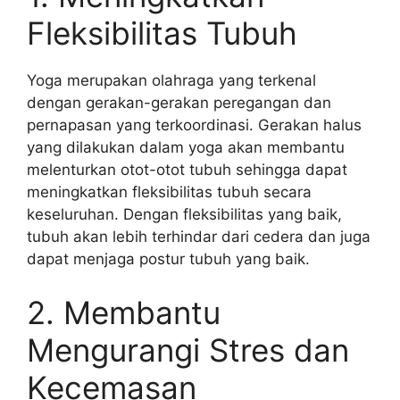
Fleksibilitas Tubuh
Yoga merupakan olahraga yang terkenal
dengan gerakan-gerakan peregangan dan
pernapasan yang terkoordinasi. Gerakan halus
yang dilakukan dalam yoga akan membantu
melenturkan otot-otot tubuh sehingga dapat
meningkatkan fleksibilitas tubuh secara
keseluruhan. Dengan fleksibilitas yang baik,
tubuh akan lebih terhindar dari cedera dan juga
dapat menjaga postur tubuh yang baik.
2. Membantu
Mengurangi Stres dan
Kecemasan