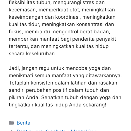
fleksibilitas tubuh, mengurangi stres dan
kecemasan, memperkuat otot, meningkatkan
keseimbangan dan koordinasi, meningkatkan
kualitas tidur, meningkatkan konsentrasi dan
fokus, membantu mengontrol berat badan,
memberikan manfaat bagi penderita penyakit
tertentu, dan meningkatkan kualitas hidup
secara keseluruhan.
Jadi, jangan ragu untuk mencoba yoga dan
menikmati semua manfaat yang ditawarkannya.
Tetaplah konsisten dalam latihan dan rasakan
sendiri perubahan positif dalam tubuh dan
pikiran Anda. Sehatkan tubuh dengan yoga dan
tingkatkan kualitas hidup Anda sekarang!
Categories
Berita