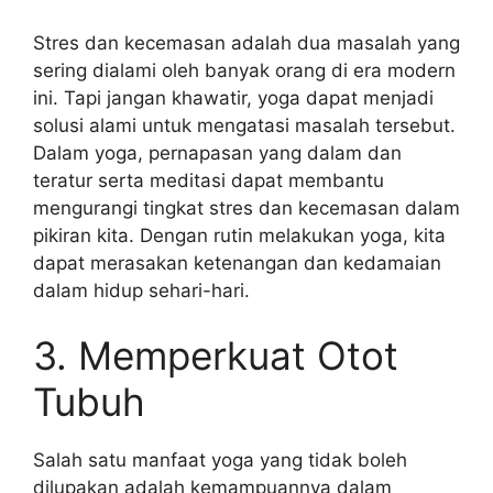
Stres dan kecemasan adalah dua masalah yang
sering dialami oleh banyak orang di era modern
ini. Tapi jangan khawatir, yoga dapat menjadi
solusi alami untuk mengatasi masalah tersebut.
Dalam yoga, pernapasan yang dalam dan
teratur serta meditasi dapat membantu
mengurangi tingkat stres dan kecemasan dalam
pikiran kita. Dengan rutin melakukan yoga, kita
dapat merasakan ketenangan dan kedamaian
dalam hidup sehari-hari.
3. Memperkuat Otot
Tubuh
Salah satu manfaat yoga yang tidak boleh
dilupakan adalah kemampuannya dalam