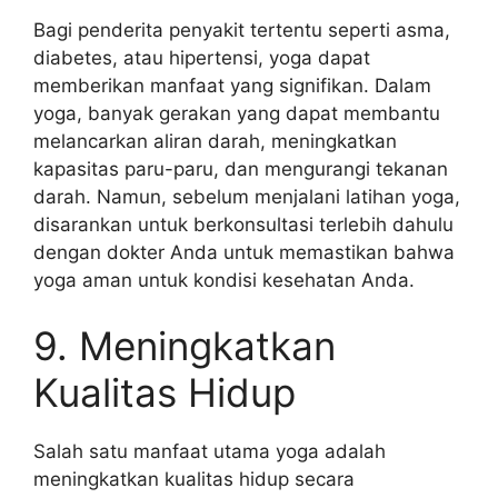
Bagi penderita penyakit tertentu seperti asma,
diabetes, atau hipertensi, yoga dapat
memberikan manfaat yang signifikan. Dalam
yoga, banyak gerakan yang dapat membantu
melancarkan aliran darah, meningkatkan
kapasitas paru-paru, dan mengurangi tekanan
darah. Namun, sebelum menjalani latihan yoga,
disarankan untuk berkonsultasi terlebih dahulu
dengan dokter Anda untuk memastikan bahwa
yoga aman untuk kondisi kesehatan Anda.
9. Meningkatkan
Kualitas Hidup
Salah satu manfaat utama yoga adalah
meningkatkan kualitas hidup secara