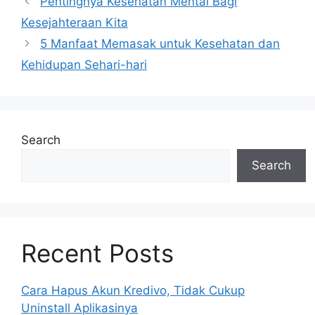
Pentingnya Kesehatan Mental Bagi
Kesejahteraan Kita
5 Manfaat Memasak untuk Kesehatan dan
Kehidupan Sehari-hari
Search
Search
Recent Posts
Cara Hapus Akun Kredivo, Tidak Cukup
Uninstall Aplikasinya